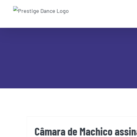
Skip
to
content
Câmara de Machico assina 
associações cultu
Câmara de Machico assin