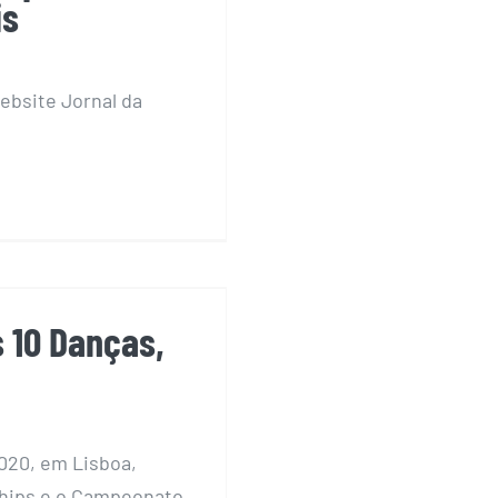
is
website Jornal da
 Danças, Solos
0
 10 Danças,
2020, em Lisboa,
ships e o Campeonato