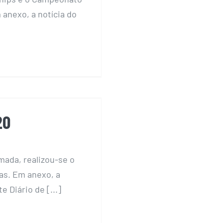
m anexo, a notícia do
l 2020
20
mada, realizou-se o
as. Em anexo, a
e Diário de [...]