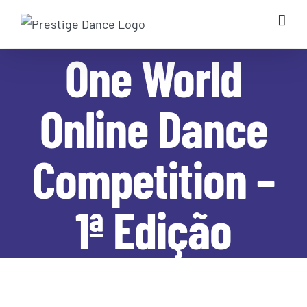
Skip
to
content
One World
Online Dance
Competition –
1ª Edição